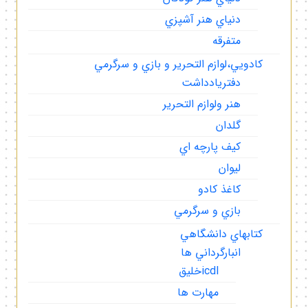
دنياي هنر آشپزي
متفرقه
كادويي،لوازم التحرير و بازي و سرگرمي
دفتريادداشت
هنر ولوازم التحرير
گلدان
كيف پارچه اي
ليوان
كاغذ كادو
بازي و سرگرمي
كتابهاي دانشگاهي
انبارگرداني ها
icdlخليق
مهارت ها