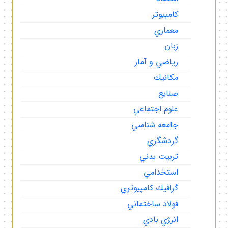
كامپيوتر
معماري
زبان
رياضي و آمار
مكانيك
صنايع
علوم اجتماعي
جامعه شناسي
گردشگري
تربيت بدني
استخدامي
گرافيك كامپيوتري
فولاد ساختماني
انر‍‍ژي بادي