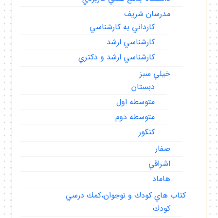
مدرسان شريف
كارداني به كارشناسي
كارشناسي ارشد
كارشناسي ارشد و دكتري
خيلي سبز
دبستان
متوسطه اول
متوسطه دوم
كنكور
صفار
اشراقي
هاماد
كتاب هاي كودك و نوجوان،كمك درسي
كودك