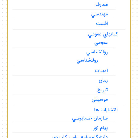
معارف
مهندسي
افست
كتابهاي عمومي
عمومي
روانشناسي
رولنشناسي
ادبيات
رمان
تاريخ
موسيقي
انتشارات ها
سازمان حسابرسي
پيام نور
دانشگاه جامع علمي كاربردي