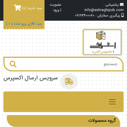
پشتیبانی :
عضویت
سبد خرید
(0)
info@eshraghipub.com
|
ورود
پیگیری سفارش :
09194400070
سبد کالای رزرو شده (
0
)
سرویس ارسال اکسپرس
گروه محصولات