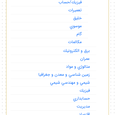
فيزيك/حساب
تعميرات
خليق
موسوي
گام
مكالمات
برق و الكترونيك
عمران
متالوژي و مواد
زمين شناسي و معدن و جغرافيا
شيمي و مهندسي شيمي
فيزيك
حسابداري
مديريت
اقتصاد