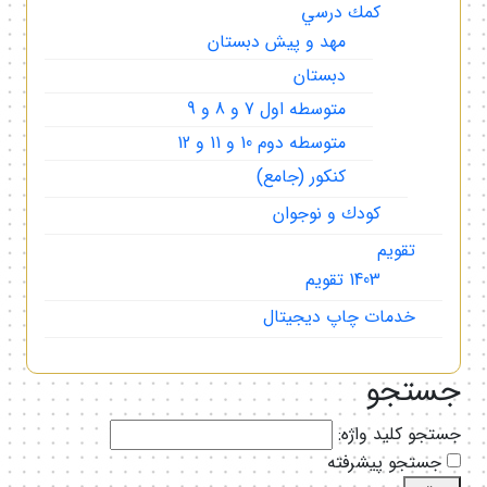
كمك درسي
مهد و پيش دبستان
دبستان
متوسطه اول 7 و 8 و 9
متوسطه دوم 10 و 11 و 12
كنكور (جامع)
كودك و نوجوان
تقويم
1403 تقويم
خدمات چاپ ديجيتال
جستجو
جستجو کلید واژه:
جستجو پیشرفته