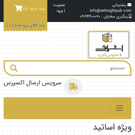
پشتیبانی :
عضویت
سبد خرید
(0)
info@eshraghipub.com
|
ورود
پیگیری سفارش :
09194400070
سبد کالای رزرو شده (
0
)
سرویس ارسال اکسپرس
ویژه اساتید