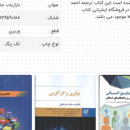
 شده است.این کتاب ترجمه احمد
عنوان :
بازاریاب جا
ر فروشگاه اینترنتی کتاب
شابک :
229590188
قطع :
وزیری
نوع چاپ :
تک رنگ