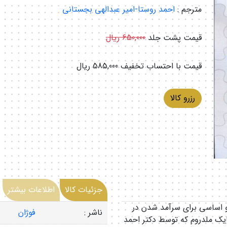
مترجم :
احمد روستا-امیر عبدالهی بجستانی
قیمت پشت جلد
650,000 ریال
قیمت با احتساب تخفیف
585,000 ریال
رزرو کالا
جزئیات کالا
اطلاعات بیشتر
 و اساسی برای سرآمد شدن در
ناشر :
فوژان
مایک ملدروم که توسط دکتر احمد