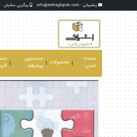
پشتیبانی :
info@eshraghipub.com
پیگیری سفارش :
0
صفحه
جستجوی
حسا
محصولات
|
|
|
اصلی
پیشرفته
کارب