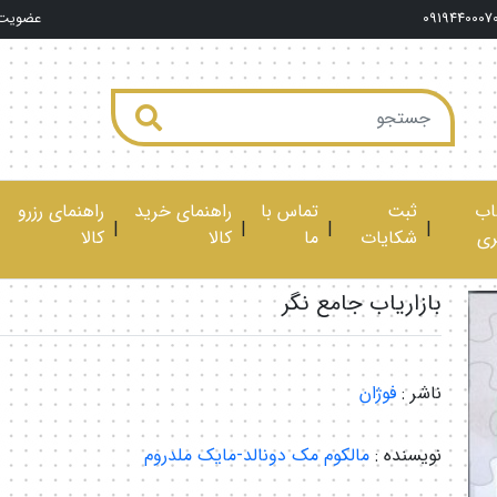
0919440007
عضویت
ب
ثبت
تماس با
راهنمای خرید
راهنمای رزرو
|
|
|
|
ری
شکایات
ما
کالا
کالا
بازاریاب جامع نگر
ناشر :
فوژان
نویسنده :
مالکوم مک دونالد-مایک ملدروم