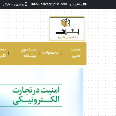
پشتیبانی :
info@eshraghipub.com
پیگیری سفارش :
0
صفحه
جستجوی
حسا
محصولات
|
|
|
اصلی
پیشرفته
کارب