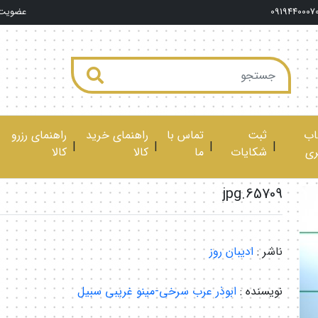
0919440007
عضویت
ب
ثبت
تماس با
راهنمای خرید
راهنمای رزرو
|
|
|
|
ری
شکایات
ما
کالا
کالا
65709.jpg
ناشر :
ادیبان روز
نویسنده :
ابوذر عرب سرخی-مینو غریبی سبیل