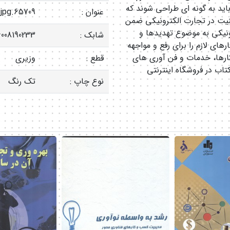
ید به گونه ای طراحی شوند که
عنوان :
65709.jpg
نیت در تجارت الکترونیکی ضمن
ونیکی به موضوع تهدیدها و
شابک :
008190233
های لازم را برای رفع و مواجهه
 کارها، خدمات و فن آوری های
قطع :
وزیری
کتاب در فروشگاه اینترنتی
نوع چاپ :
تک رنگ