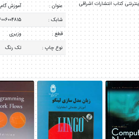
ینترنتی کتاب انتشارات اشراقی
عنوان :
آموزش گام به گا
شابک :
006004815
قطع :
وزیری
نوع چاپ :
تک رنگ