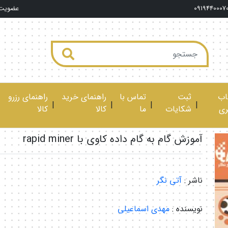
0919440007
عضویت
ب
ثبت
تماس با
راهنمای خرید
راهنمای رزرو
|
|
|
|
ری
شکایات
ما
کالا
کالا
آموزش گام به گام داده کاوی با rapid miner
ناشر :
آتی نگر
نویسنده :
مهدی اسماعیلی