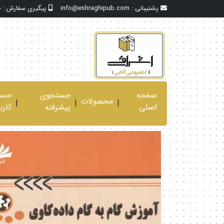
پشتیبانی :
info@eshraghipub.com
پیگیری سفارش :
0
صفحه
جستجوی
حسا
محصولات
|
|
|
اصلی
پیشرفته
کارب