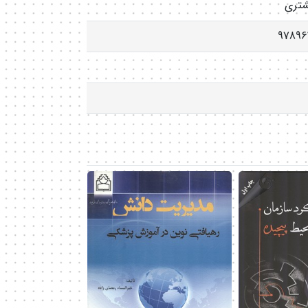
مشتری
97896