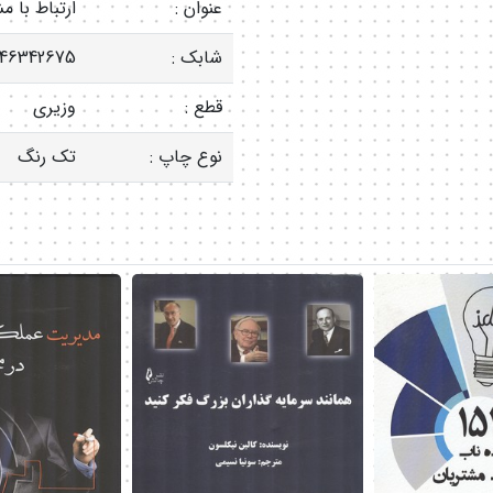
عنوان :
ارتباط با 
شابک :
46342675
قطع :
وزیری
نوع چاپ :
تک رنگ