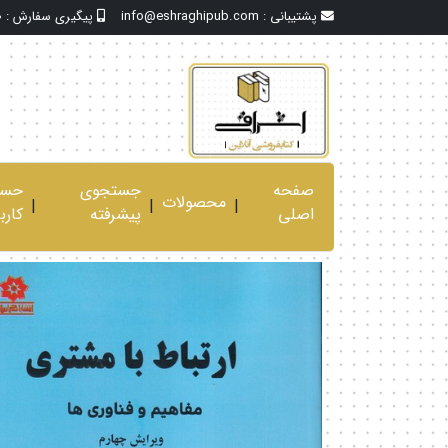
پشتیبانی :
info@eshraghipub.com
پیگیری سفارش :
0
صفحه
جستجوی
حسا
محصولات
|
|
|
اصلی
پیشرفته
کارب