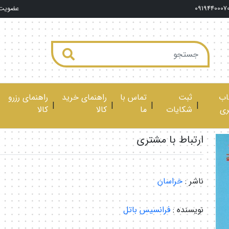
0919440007
عضویت
ب
ثبت
تماس با
راهنمای خرید
راهنمای رزرو
|
|
|
|
ری
شکایات
ما
کالا
کالا
ارتباط با مشتری
ناشر :
خراسان
نویسنده :
فرانسیس باتل