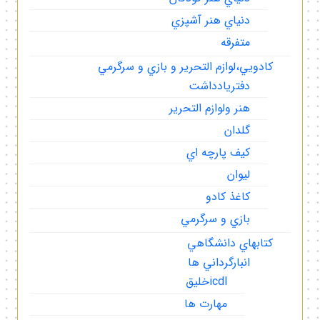
دنياي هنر آشپزي
متفرقه
كادويي،لوازم التحرير و بازي و سرگرمي
دفتريادداشت
هنر ولوازم التحرير
گلدان
كيف پارچه اي
ليوان
كاغذ كادو
بازي و سرگرمي
كتابهاي دانشگاهي
انبارگرداني ها
icdlخليق
مهارت ها