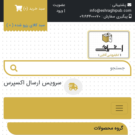
پشتیبانی :
عضویت
سبد خرید
(0)
info@eshraghipub.com
|
ورود
پیگیری سفارش :
09194400070
سبد کالای رزرو شده (
0
)
سرویس ارسال اکسپرس
گروه محصولات