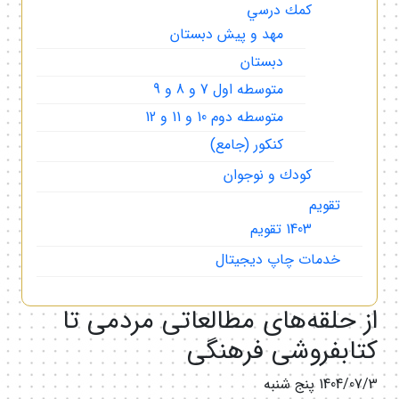
كمك درسي
مهد و پيش دبستان
دبستان
متوسطه اول 7 و 8 و 9
متوسطه دوم 10 و 11 و 12
كنكور (جامع)
كودك و نوجوان
تقويم
1403 تقويم
خدمات چاپ ديجيتال
از حلقه‌های مطالعاتی مردمی تا
کتابفروشی فرهنگی
1404/07/3 پنج شنبه