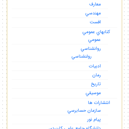
معارف
مهندسي
افست
كتابهاي عمومي
عمومي
روانشناسي
رولنشناسي
ادبيات
رمان
تاريخ
موسيقي
انتشارات ها
سازمان حسابرسي
پيام نور
دانشگاه جامع علمي كاربردي