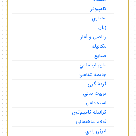
كامپيوتر
معماري
زبان
رياضي و آمار
مكانيك
صنايع
علوم اجتماعي
جامعه شناسي
گردشگري
تربيت بدني
استخدامي
گرافيك كامپيوتري
فولاد ساختماني
انر‍‍ژي بادي