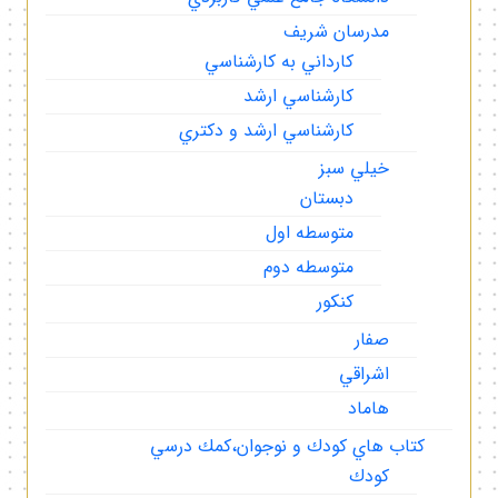
مدرسان شريف
كارداني به كارشناسي
كارشناسي ارشد
كارشناسي ارشد و دكتري
خيلي سبز
دبستان
متوسطه اول
متوسطه دوم
كنكور
صفار
اشراقي
هاماد
كتاب هاي كودك و نوجوان،كمك درسي
كودك