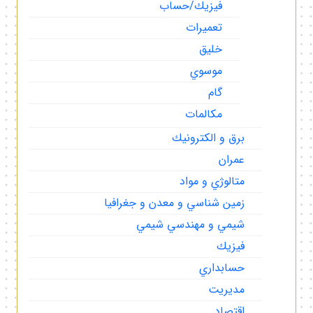
فيزيك/حساب
تعميرات
خليق
موسوي
گام
مكالمات
برق و الكترونيك
عمران
متالوژي و مواد
زمين شناسي و معدن و جغرافيا
شيمي و مهندسي شيمي
فيزيك
حسابداري
مديريت
اقتصاد